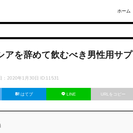
ホーム
ペシアを辞めて飲むべき男性用サプ
日：
2020年1月30日
ID:11531
はてブ
LINE
URLをコピー
過