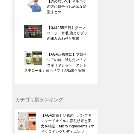
【諦めないで】Ｍ字ハゲ
の方に似合うお洒落な髪
型まとめ
【体験155日目】ダーマ
ローラー育毛 薬とサプリ
の組み合わせと効果
【AGA治療前に】プロペ
シアの前に試したい「ノ
コギリヤシ＆ベータシト
ステロール」育毛サプリの効果と実感
カテゴリ別ランキング
【AGA対策】話題の「パンプキ
ンシードオイル」育毛効果と実
力を検証｜Micro Ingredients（マ
イクロイングリディエンツ）