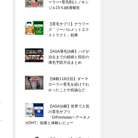
ーラー+育毛剤(ミノキシ
ジル15％)経過報告
【育毛サプリ】ナウフー
ズ「ソーパルメットエク
ストラクト」効果
【AGA薄毛治療】ハゲが
治るまでの経緯と現在の
薄毛予防方法まとめ
【体験118日目】ダーマ
ローラー育毛を続けてわ
かったことや自論など
【AGA治療】世界で人気
の育毛サプリ
「DrFormulasヘアーオメ
ガDHT」効果と体験レビュー