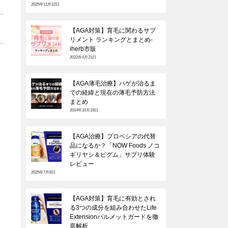
2025年11月12日
【AGA対策】育毛に関わるサプ
リメント ランキングとまとめ-
iherb市販
2022年4月21日
【AGA薄毛治療】ハゲが治るま
での経緯と現在の薄毛予防方法
まとめ
2014年10月19日
【AGA治療】プロペシアの代替
品になるか？「NOW Foods ノコ
ギリヤシ＆ピグム」サプリ体験
レビュー
2025年7月8日
【AGA対策】育毛に有効とされ
る3つの成分を組み合わせたLife
Extensionパルメットガードを徹
底解析