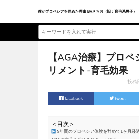
僕がプロペシアを辞めた理由 Byさちお（旧：育毛系男子）
【AGA治療】プロ
リメント-育毛効果
投稿
facebook
tweet
＜目次＞
9年間のプロペシア体験を辞めて1ヶ月経