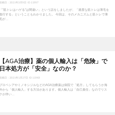
投稿日：
2021年3月9日
ID:11997
「”筋トレはハゲる”は間違い」という話をしましたが、「過度な筋トレは薄毛を
進行する」ということもわかりました。 今回は、そのメカニズムと筋トレで薄
毛が…
【AGA治療】薬の個人輸入は「危険」で
日本処方が「安全」なのか？
投稿日：
2021年1月27日
ID:11963
プロペシアやミノキシジルなどのAGA治療薬は病院で「処方」してもらうか海
外から「個人輸入」する方法があります。個人輸入は「自己責任」なのでリス
クが伴い…