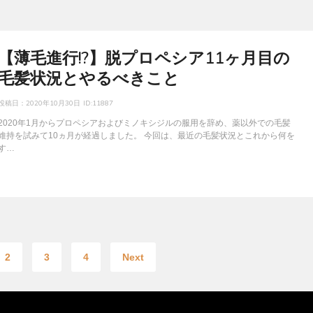
【薄毛進行!?】脱プロペシア11ヶ月目の
毛髪状況とやるべきこと
投稿日：
2020年10月30日
ID:11887
2020年1月からプロペシアおよびミノキシジルの服用を辞め、薬以外での毛髪
維持を試みて10ヵ月が経過しました。 今回は、最近の毛髪状況とこれから何を
す…
2
3
4
Next