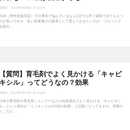
投稿日：
2021年9月28日
ID:12229
AGA（男性型脱毛症）での薄毛で悩んでいるなら1日でも早く病院で診てもらう
のが良いですが、良い医者選びの基準として思えておきたいのが「プロペシア
を処方…
【質問】育毛剤でよく見かける「キャピ
キシル」ってどうなの？効果
投稿日：
2021年9月15日
ID:12206
日本の育毛剤や育毛系シャンプーなどの内容成分でよく見かける「キャピキシ
ル」という成分が「ミノキシジルの3倍の効果」と話題になってますが、実際の
ところど…