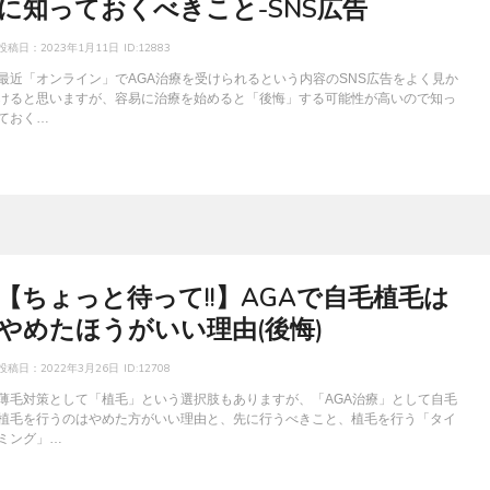
に知っておくべきこと-SNS広告
投稿日：
2023年1月11日
ID:12883
最近「オンライン」でAGA治療を受けられるという内容のSNS広告をよく見か
けると思いますが、容易に治療を始めると「後悔」する可能性が高いので知っ
ておく…
【ちょっと待って!!】AGAで自毛植毛は
やめたほうがいい理由(後悔)
投稿日：
2022年3月26日
ID:12708
薄毛対策として「植毛」という選択肢もありますが、「AGA治療」として自毛
植毛を行うのはやめた方がいい理由と、先に行うべきこと、植毛を行う「タイ
ミング」…