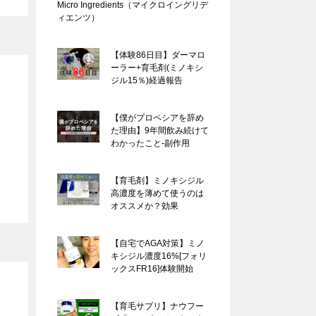
Micro Ingredients（マイクロイングリデ
ィエンツ）
【体験86日目】ダーマロ
ーラー+育毛剤(ミノキシ
ジル15％)経過報告
【僕がプロペシアを辞め
た理由】9年間飲み続けて
わかったこと-副作用
【育毛剤】ミノキシジル
高濃度を薄めて使うのは
オススメか？効果
【自宅でAGA対策】ミノ
キシジル濃度16%[フォリ
ックスFR16]体験開始
【育毛サプリ】ナウフー