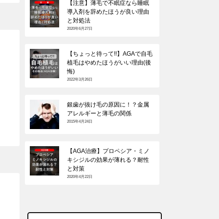
【注意】薄毛で不眠症なら睡眠
導入剤を辞めたほうが良い理由
と対処法
2020年6月27日
【ちょっと待って!!】AGAで自毛
植毛はやめたほうがいい理由(後
悔)
2022年3月26日
銀歯が抜け毛の原因に！？金属
アレルギーと薄毛の関係
2015年4月24日
【AGA治療】プロペシア・ミノ
キシジルの効果が薄れる？耐性
と対策
2020年4月22日