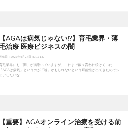
【AGAは病気じゃない!?】育毛業界・薄
毛治療 医療ビジネスの闇
投稿日：
2023年5月24日
ID:13140
育毛業界にも「闇」が渦巻いていますが、これまで散々言われ続けていた
「AGAは病気」というのが「嘘」かもしれないという可能性が出てきたのでシ
ェアしたいな…
【重要】AGAオンライン治療を受ける前