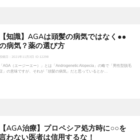
【知識】AGAは頭髪の病気ではなく●●
の病気？薬の選び方
投稿日：
2021年11月3日
ID:12298
「AGA（エージーエー）」とは「Androgenetic Alopecia」の略で「男性型脱毛
症」の意味ですが、それが「頭髪の病気」だと思っているとか…
【AGA治療】プロペシア処方時に○○を
言わない医者は信用するな！