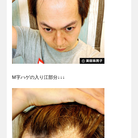
M字ハゲの入り江部分↓↓↓