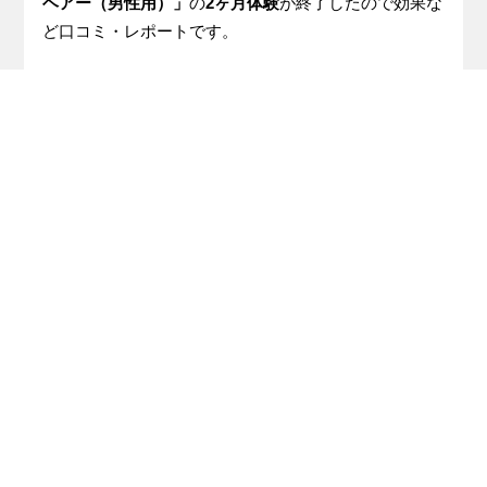
ヘアー（男性用）」
の
2ヶ月体験
が終了したので効果な
ど口コミ・レポートです。