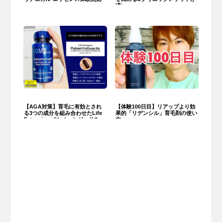
凄い
【AGA対策】育毛に有効とされ
【体験100日目】リアップより効
る3つの成分を組み合わせたLife
果的「リデンシル」育毛剤の使い
Extensionパルメットガードを徹
方
底解析