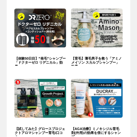
【体験50日目】”発毛”シャンプー
【育毛】薄毛男子を救う「アミノ
「ドクターゼロ リデニカル」効
メイソン スカルプシャンプー」
果
効果
【試してみた】グロースプロジェ
【AGA治療】ミノキシジル育毛
クトアロマシャンプー育毛/口コ
剤(外用)の効果を倍にするシャン
ミ
プー