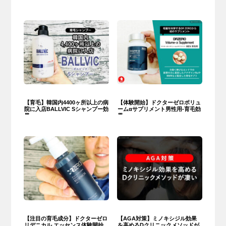
【育毛】韓国内4400ヶ所以上の病
【体験開始】ドクターゼロボリュ
院に入店BALLVIC Sシャンプー効
ームαサプリメント男性用-育毛効
果
果
【注目の育毛成分】ドクターゼロ
【AGA対策】ミノキシジル効果
リデニカル エッセンス体験開始
を高めるDクリニックメソッドが